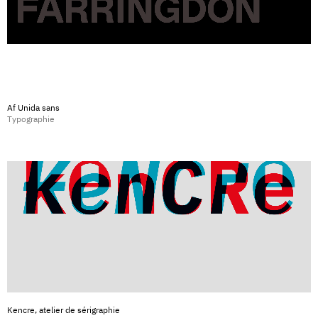
Af Unida sans
Typographie
Kencre, atelier de sérigraphie