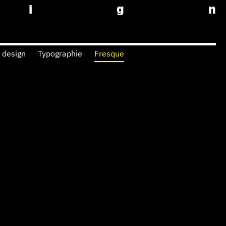
e
s
i
g
n
 design
Typographie
Fresque