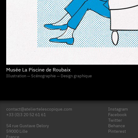
Musée La Piscine de Roubaix
Illustration — Scénographie — Design graphique
contact@ateliertelescopique.com
Instagram
+33 (0)3 20 52 61 61
Facebook
Twitter
54 rue Gustave Delory
Behance
59000 Lille
Pinterest
France