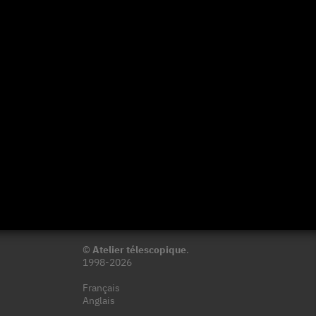
©
Atelier télescopique
.
1998-2026
Français
Anglais