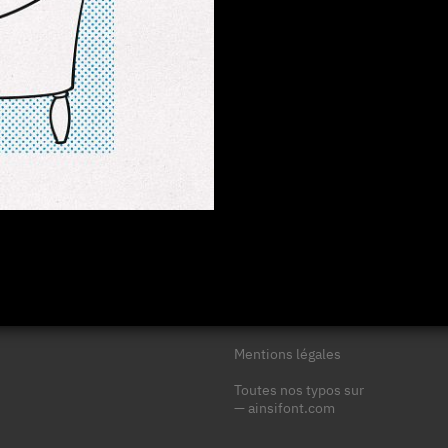
Mentions légales
Toutes nos typos sur
—
ainsifont.com