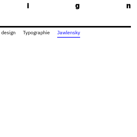
e
s
i
g
n
 design
Typographie
Jawlensky