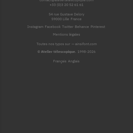
contact@ateliertelescopique.com
+33 (0)3 20 52 61 61
54 rue Gustave Delory
59000 Lille
France
Instagram
Facebook
Twitter
Behance
Pinterest
Mentions légales
Toutes nos typos sur
—
ainsifont.com
©
Atelier télescopique
.
1998-2026
Français
Anglais